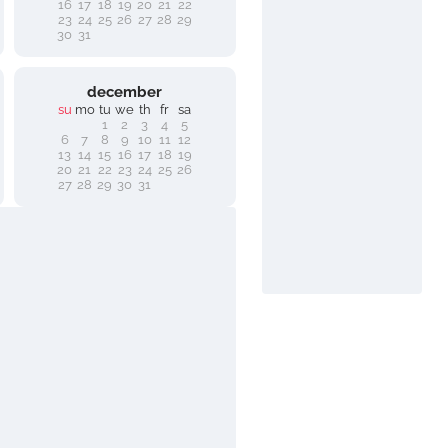
16
17
18
19
20
21
22
23
24
25
26
27
28
29
30
31
december
su
mo
tu
we
th
fr
sa
1
2
3
4
5
6
7
8
9
10
11
12
13
14
15
16
17
18
19
20
21
22
23
24
25
26
27
28
29
30
31