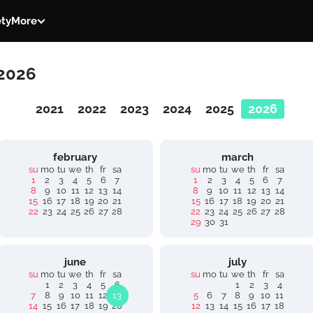
ety
More
 2026
2021
2022
2023
2024
2025
2026
february
march
su
mo
tu
we
th
fr
sa
su
mo
tu
we
th
fr
sa
1
2
3
4
5
6
7
1
2
3
4
5
6
7
8
9
10
11
12
13
14
8
9
10
11
12
13
14
15
16
17
18
19
20
21
15
16
17
18
19
20
21
22
23
24
25
26
27
28
22
23
24
25
26
27
28
29
30
31
june
july
su
mo
tu
we
th
fr
sa
su
mo
tu
we
th
fr
sa
1
2
3
4
5
6
1
2
3
4
7
8
9
10
11
12
13
5
6
7
8
9
10
11
14
15
16
17
18
19
20
12
13
14
15
16
17
18