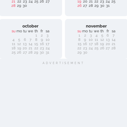
21
22
23
24
25
26
27
19
20
21
22
23
24
25
28
29
30
26
27
28
29
30
31
october
november
su
mo
tu
we
th
fr
sa
su
mo
tu
we
th
fr
sa
1
2
3
1
2
3
4
5
6
7
4
5
6
7
8
9
10
8
9
10
11
12
13
14
11
12
13
14
15
16
17
15
16
17
18
19
20
21
18
19
20
21
22
23
24
22
23
24
25
26
27
28
25
26
27
28
29
30
31
29
30
ADVERTISEMENT