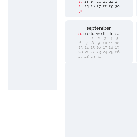
17
18
19
20
21
22
23
24
25
26
27
28
29
30
31
september
su
mo
tu
we
th
fr
sa
1
2
3
4
5
6
7
8
9
10
11
12
13
14
15
16
17
18
19
20
21
22
23
24
25
26
27
28
29
30