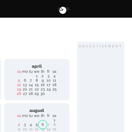
ADVERTISEMENT
april
su
mo
tu
we
th
fr
sa
1
2
3
4
5
6
7
8
9
10
11
12
13
14
15
16
17
18
19
20
21
22
23
24
25
26
27
28
29
30
august
su
mo
tu
we
th
fr
sa
1
2
3
4
5
6
7
8
9
10
11
12
13
14
15