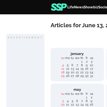
Life
News
Showbiz
Soci
Articles for June 13,
ADVERTISEMENT
january
su
mo
tu
we
th
fr
sa
1
2
3
4
5
6
7
8
9
10
11
12
13
14
15
16
17
18
19
20
21
22
23
24
25
26
27
28
29
30
31
may
su
mo
tu
we
th
fr
sa
1
2
3
4
5
6
7
8
9
10
11
12
13
14
15
16